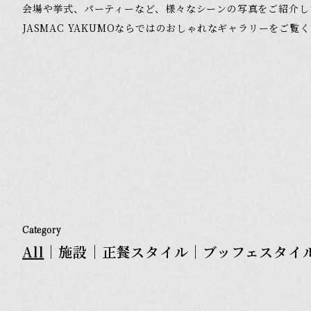
Architectur
会場や挙式、パーティーなど、様々なシーンの写真をご紹介し
JASMAC YAKUMOならではのおしゃれなギャラリーをご覧
施設紹介
Photo Wedd
フォトウェディング
Cuisine
料理・スイーツ
Model Plan
モデルプラン
Category
All
｜
施設
｜
正餐スタイル
｜
ブッフェスタイ