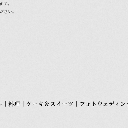
e
Gallery
ます。
ください。
ギャラリー
ing
FAQ
よくいただく質問
Blog
お知らせ・ブログ
Access
アクセス
ル
｜
料理
｜
ケーキ＆スイーツ
｜
フォトウェディン