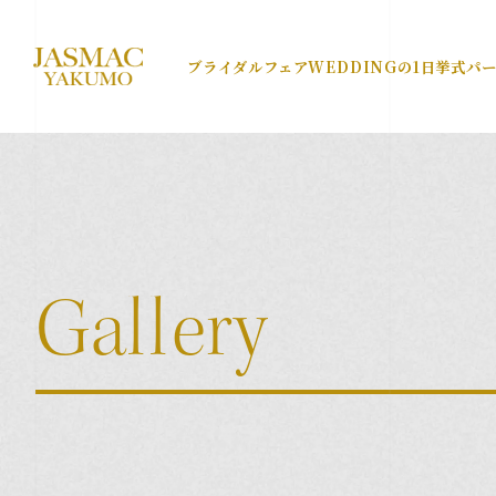
ブライダルフェア
WEDDINGの1日
挙式
パ
Wedding Da
JASMAC WEDDINGの1日
Ceremony
G
a
l
l
e
r
y
挙式スタイル
Party Style
パーティースタイル