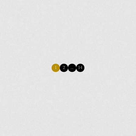
1
2
…
14