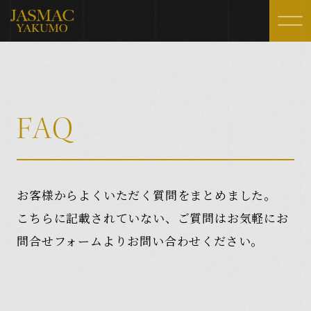
Wedding Day
Fair
JASMAC WEDDINGの1日
ブライダルフェア
Ceremony
Gallery
F
A
Q
挙式スタイル
ギャラリー
Party Style
FAQ
パーティースタイル
よくいただく質問
お客様からよくいただく質問をまとめました。
Architecture
Blog
こちらに記載されていない、ご質問はお気軽にお
施設紹介
お知らせ・ブログ
Photo Wedding
Access
問合せフォームよりお問い合わせください。
フォトウェディング
アクセス
Cuisine
料理・スイーツ