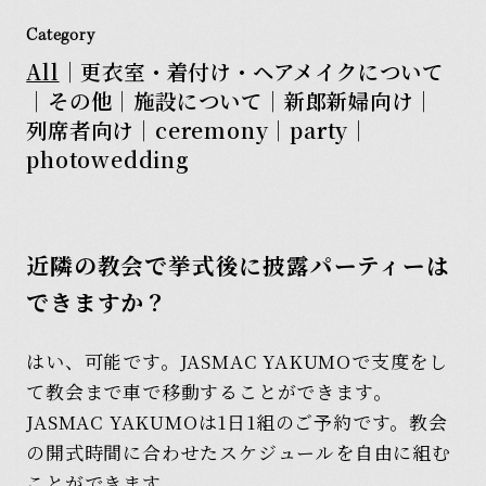
Model Plan
Category
モデルプラン
All
｜
更衣室・着付け・ヘアメイクについて
Item
｜
その他
｜
施設について
｜
新郎新婦向け
｜
アイテム
列席者向け
｜
ceremony
｜
party
｜
Report
photowedding
ウェディングレポート
近隣の教会で挙式後に披露パーティーは
フリーランスウェディング
会社概要
できますか？
プランナーの皆様へ
プライバシーポリシー
はい、可能です。JASMAC YAKUMOで支度をし
て教会まで車で移動することができます。
JASMAC YAKUMOは1日1組のご予約です。教会
の開式時間に合わせたスケジュールを自由に組む
ことができます。