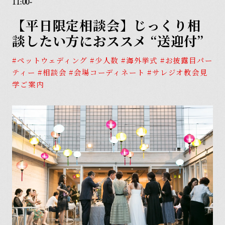
11:00-
Model Plan
【平日限定相談会】じっくり相
モデルプラン
Item
談したい方におススメ “送迎付”
アイテム
#ペットウェディング #少人数 #海外挙式 #お披露目パー
Report
ティー #相談会 #会場コーディネート #サレジオ教会見
学ご案内
ウェディングレポート
フリーランスウェディング
会社概要
プランナーの皆様へ
プライバシーポリシー