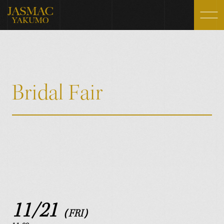
Wedding Day
Fair
JASMAC WEDDINGの1日
ブライダルフェア
Ceremony
Gallery
B
r
i
d
a
l
F
a
i
r
挙式スタイル
ギャラリー
Party Style
FAQ
パーティースタイル
よくいただく質問
Architecture
Blog
施設紹介
お知らせ・ブログ
Photo Wedding
Access
フォトウェディング
アクセス
Cuisine
11/21
（FRI）
料理・スイーツ