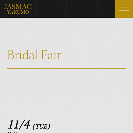
Wedding Day
Fair
JASMAC WEDDINGの1日
ブライダルフェア
Ceremony
Gallery
B
r
i
d
a
l
F
a
i
r
挙式スタイル
ギャラリー
Party Style
FAQ
パーティースタイル
よくいただく質問
Architecture
Blog
施設紹介
お知らせ・ブログ
Photo Wedding
Access
フォトウェディング
アクセス
Cuisine
11/4
（TUE）
料理・スイーツ