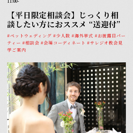
11:00-
Model Plan
【平日限定相談会】じっくり相
モデルプラン
Item
談したい方におススメ “送迎付”
アイテム
#ペットウェディング #少人数 #海外挙式 #お披露目パー
Report
ティー #相談会 #会場コーディネート #サレジオ教会見
学ご案内
ウェディングレポート
フリーランスウェディング
会社概要
プランナーの皆様へ
プライバシーポリシー