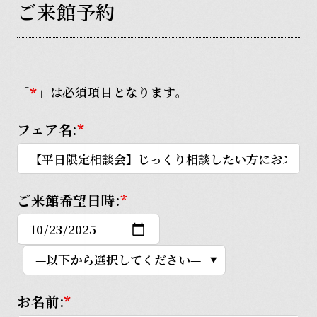
ご
来
館
予
約
「
」は必須項目となります。
*
フェア名:
*
ご来館希望日時:
*
お名前:
*