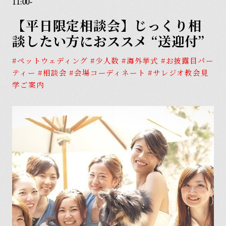
11:00-
Model Plan
【平日限定相談会】じっくり相
モデルプラン
Item
談したい方におススメ “送迎付”
アイテム
#ペットウェディング #少人数 #海外挙式 #お披露目パー
Report
ティー #相談会 #会場コーディネート #サレジオ教会見
学ご案内
ウェディングレポート
フリーランスウェディング
会社概要
プランナーの皆様へ
プライバシーポリシー