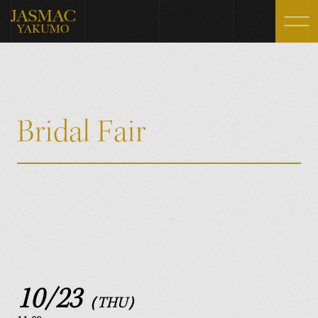
Wedding Day
Fair
JASMAC WEDDINGの1日
ブライダルフェア
Ceremony
Gallery
B
r
i
d
a
l
F
a
i
r
挙式スタイル
ギャラリー
Party Style
FAQ
パーティースタイル
よくいただく質問
Architecture
Blog
施設紹介
お知らせ・ブログ
Photo Wedding
Access
フォトウェディング
アクセス
Cuisine
10/23
（THU）
料理・スイーツ