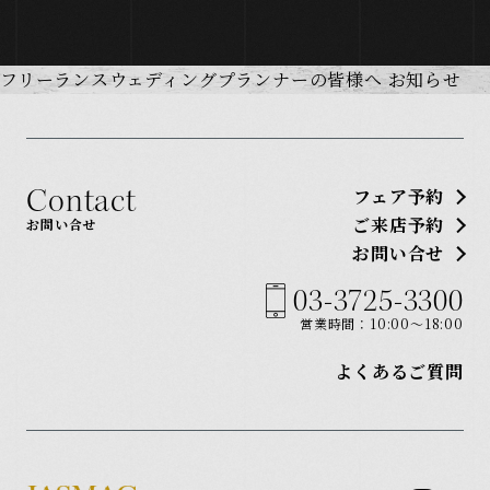
フリーランスウェディングプランナーの皆様へ
お知らせ
Wedding Day
Fair
JASMAC WEDDINGの1日
ブライダルフェア
Ceremony
Gallery
Contact
フェア予約
ご来店予約
挙式スタイル
ギャラリー
お問い合せ
Party Style
FAQ
お問い合せ
パーティースタイル
よくいただく質問
03-3725-3300
Architecture
Blog
営業時間：10:00〜18:00
施設紹介
お知らせ・ブログ
よくあるご質問
Photo Wedding
Access
フォトウェディング
アクセス
Cuisine
料理・スイーツ